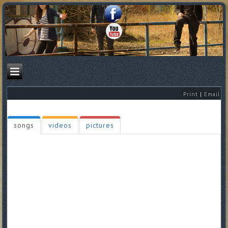
Print
|
Email
songs
videos
pictures