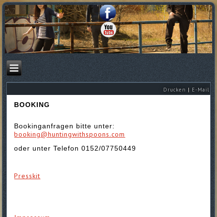
Drucken
|
E-Mail
BOOKING
Bookinganfragen bitte unter:
booking@huntingwithspoons.com
oder unter Telefon 0152/07750449
Presskit